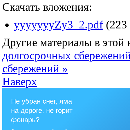
Скачать вложения:
yyyyyyyZy3_2.pdf
(223
Другие материалы в этой 
долгосрочных сбережени
сбережений »
Наверх
Не убран снег, яма
на дороге, не горит
фонарь?