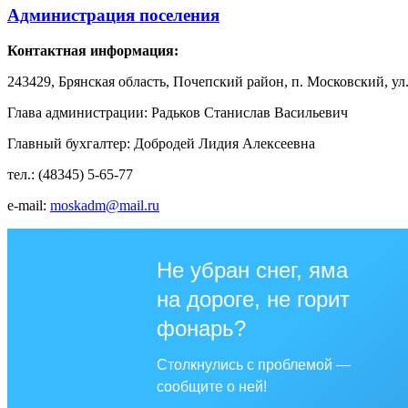
Администрация поселения
Контактная информация:
243429, Брянская область, Почепский район, п. Московский, ул.
Глава администрации: Радьков Станислав Васильевич
Главный бухгалтер: Добродей Лидия Алексеевна
тел.: (48345) 5-65-77
e-mail:
moskadm@mail.ru
Не убран снег, яма
на дороге, не горит
фонарь?
Столкнулись с проблемой —
сообщите о ней!